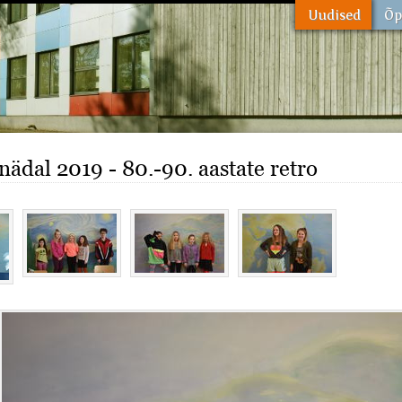
inädal 2019 - 80.-90. aastate retro