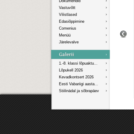
Dokumendid
Vastuvõtt
Vilistlased
Edasiõppimine
Comenius
Menüü
Järelevalve
1.-8. klassi lõpuaktu...
Lõpukell 2026
Kevadkontsert 2026
Eesti Vabariigi aasta...
Stiilinädal ja sõbrapäev