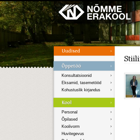
Galerii
Menüü
Stiil
Konsultatsioonid
Eksamid, tasemetööd
Kohustuslik kirjandus
Personal
Õpilased
Koolivorm
Huvitegevus