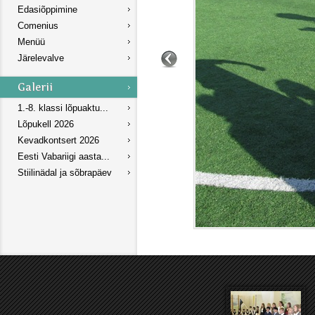
Edasiõppimine
Comenius
Menüü
Järelevalve
1.-8. klassi lõpuaktu...
Lõpukell 2026
Kevadkontsert 2026
Eesti Vabariigi aasta...
Stiilinädal ja sõbrapäev