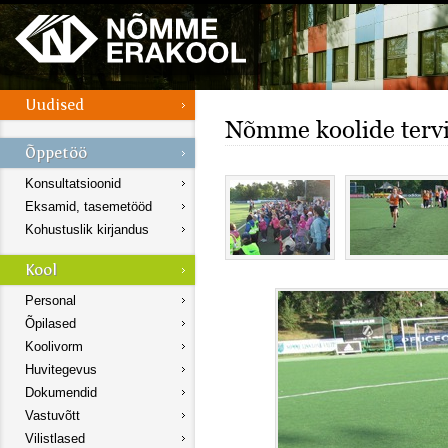
Nõmme koolide terv
Konsultatsioonid
Eksamid, tasemetööd
Kohustuslik kirjandus
Personal
Õpilased
Koolivorm
Huvitegevus
Dokumendid
Vastuvõtt
Vilistlased