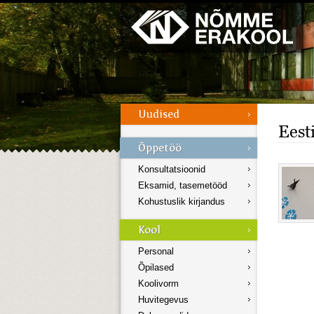
Galerii
Menüü
Eest
Konsultatsioonid
Eksamid, tasemetööd
Kohustuslik kirjandus
Personal
Õpilased
Koolivorm
Huvitegevus