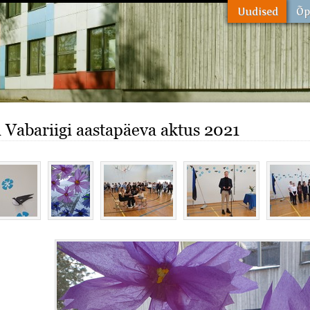
i Vabariigi aastapäeva aktus 2021