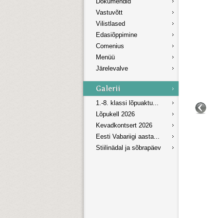
Dokumendid
Vastuvõtt
Vilistlased
Edasiõppimine
Comenius
Menüü
Järelevalve
1.-8. klassi lõpuaktu...
Lõpukell 2026
Kevadkontsert 2026
Eesti Vabariigi aasta...
Stiilinädal ja sõbrapäev