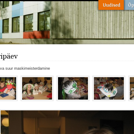
ipäev
eva suur maskimeisterdamine