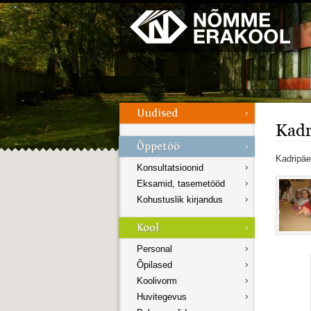
Galerii
Menüü
Kadr
Kadripä
Konsultatsioonid
Eksamid, tasemetööd
Kohustuslik kirjandus
Personal
Õpilased
Koolivorm
Huvitegevus