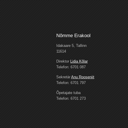
Nõmme Erakool
Idakaare 5, Tallinn
11614
Direktor
Lidia Kõlar
Telefon: 6701 087
Sekretär
Anu Rooseniit
Telefon: 6701 797
Õpetajate tuba
Telefon: 6701 273