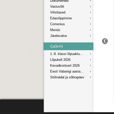
Dokumendid
Vastuvõtt
Vilistlased
Edasiõppimine
Comenius
Menüü
Järelevalve
1.-8. klassi lõpuaktu...
Lõpukell 2026
Kevadkontsert 2026
Eesti Vabariigi aasta...
Stiilinädal ja sõbrapäev