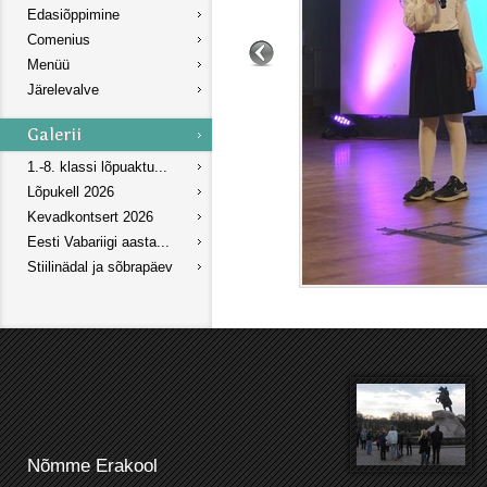
Edasiõppimine
Comenius
Menüü
Järelevalve
1.-8. klassi lõpuaktu...
Lõpukell 2026
Kevadkontsert 2026
Eesti Vabariigi aasta...
Stiilinädal ja sõbrapäev
Nõmme Erakool