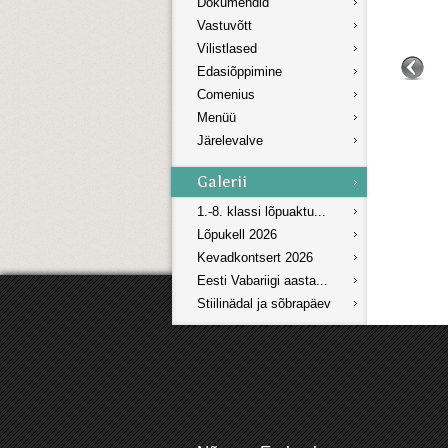
Dokumendid
Vastuvõtt
Vilistlased
Edasiõppimine
Comenius
Menüü
Järelevalve
1.-8. klassi lõpuaktu...
Lõpukell 2026
Kevadkontsert 2026
Eesti Vabariigi aasta...
Stiilinädal ja sõbrapäev