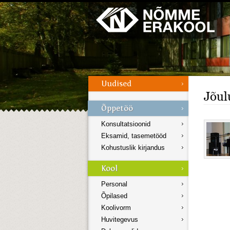
Galerii
Menüü
Jõul
Konsultatsioonid
Eksamid, tasemetööd
Kohustuslik kirjandus
Personal
Õpilased
Koolivorm
Huvitegevus