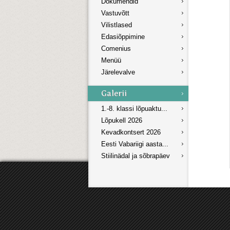
Dokumendid
Vastuvõtt
Vilistlased
Edasiõppimine
Comenius
Menüü
Järelevalve
1.-8. klassi lõpuaktu...
Lõpukell 2026
Kevadkontsert 2026
Eesti Vabariigi aasta...
Stiilinädal ja sõbrapäev