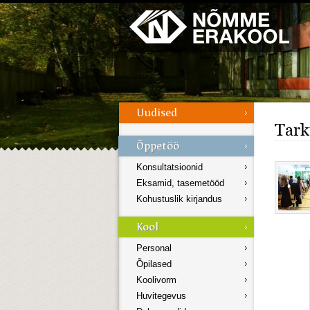
Galerii
Menüü
Tark
Konsultatsioonid
Eksamid, tasemetööd
Kohustuslik kirjandus
Personal
Õpilased
Koolivorm
Huvitegevus