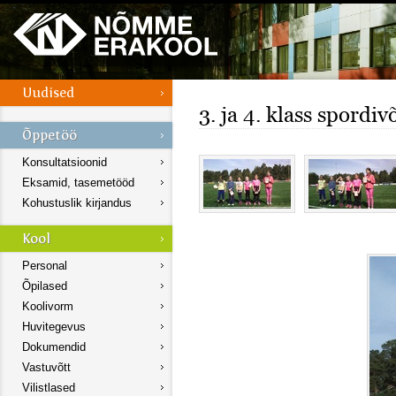
3. ja 4. klass spordivõ
Konsultatsioonid
Eksamid, tasemetööd
Kohustuslik kirjandus
Personal
Õpilased
Koolivorm
Huvitegevus
Dokumendid
Vastuvõtt
Vilistlased