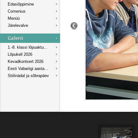
Edasiõppimine
Comenius
Menüü
Järelevalve
1.-8. klassi lõpuaktu...
Lõpukell 2026
Kevadkontsert 2026
Eesti Vabariigi aasta...
Stiilinädal ja sõbrapäev