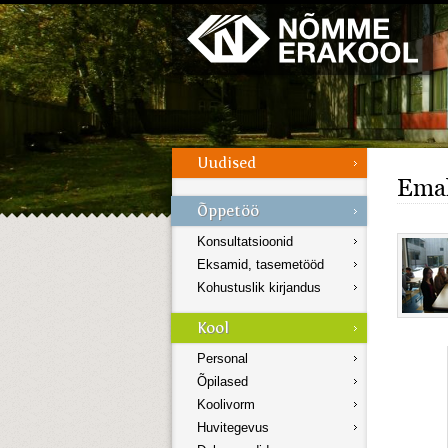
Galerii
Menüü
Emak
Konsultatsioonid
Eksamid, tasemetööd
Kohustuslik kirjandus
Personal
Õpilased
Koolivorm
Huvitegevus