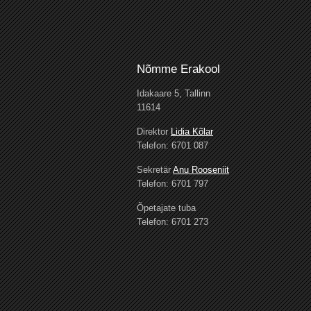
Nõmme Erakool
Idakaare 5, Tallinn
11614
Direktor
Lidia Kõlar
Telefon: 6701 087
Sekretär
Anu Rooseniit
Telefon: 6701 797
Õpetajate tuba
Telefon: 6701 273