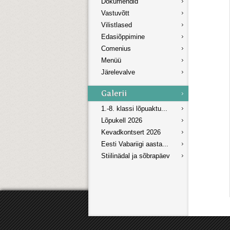
Dokumendid
Vastuvõtt
Vilistlased
Edasiõppimine
Comenius
Menüü
Järelevalve
1.-8. klassi lõpuaktu...
Lõpukell 2026
Kevadkontsert 2026
Eesti Vabariigi aasta...
Stiilinädal ja sõbrapäev