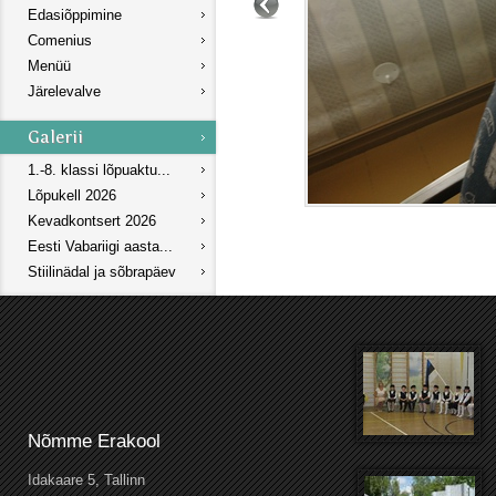
Edasiõppimine
Comenius
Menüü
Järelevalve
1.-8. klassi lõpuaktu...
Lõpukell 2026
Kevadkontsert 2026
Eesti Vabariigi aasta...
Stiilinädal ja sõbrapäev
Nõmme Erakool
Idakaare 5, Tallinn