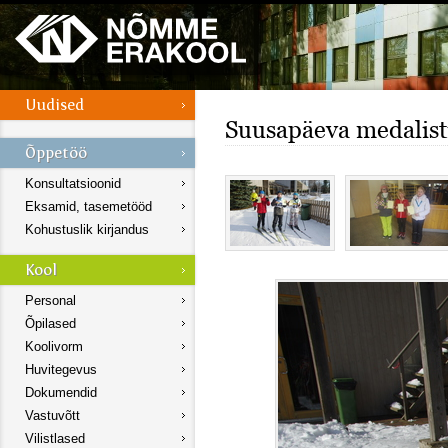
Suusapäeva medalist
Konsultatsioonid
Eksamid, tasemetööd
Kohustuslik kirjandus
Personal
Õpilased
Koolivorm
Huvitegevus
Dokumendid
Vastuvõtt
Vilistlased