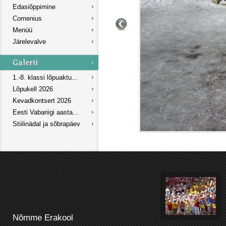
Edasiõppimine
Comenius
Menüü
Järelevalve
1.-8. klassi lõpuaktu...
Lõpukell 2026
Kevadkontsert 2026
Eesti Vabariigi aasta...
Stiilinädal ja sõbrapäev
Nõmme Erakool