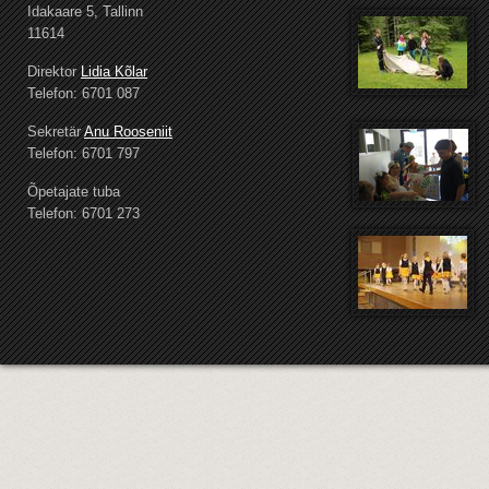
Idakaare 5, Tallinn
11614
Direktor
Lidia Kõlar
Telefon: 6701 087
Sekretär
Anu Rooseniit
Telefon: 6701 797
Õpetajate tuba
Telefon: 6701 273