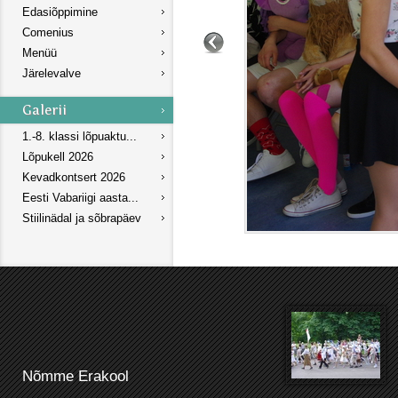
Edasiõppimine
Comenius
Menüü
Järelevalve
1.-8. klassi lõpuaktu...
Lõpukell 2026
Kevadkontsert 2026
Eesti Vabariigi aasta...
Stiilinädal ja sõbrapäev
Nõmme Erakool