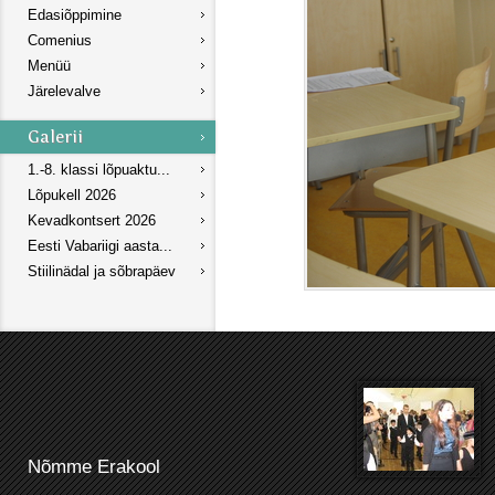
Edasiõppimine
Comenius
Menüü
Järelevalve
1.-8. klassi lõpuaktu...
Lõpukell 2026
Kevadkontsert 2026
Eesti Vabariigi aasta...
Stiilinädal ja sõbrapäev
Nõmme Erakool