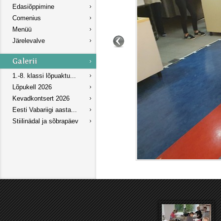
Edasiõppimine
Comenius
Menüü
Järelevalve
1.-8. klassi lõpuaktu...
Lõpukell 2026
Kevadkontsert 2026
Eesti Vabariigi aasta...
Stiilinädal ja sõbrapäev