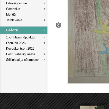
Edasiõppimine
Comenius
Menüü
Järelevalve
1.-8. klassi lõpuaktu...
Lõpukell 2026
Kevadkontsert 2026
Eesti Vabariigi aasta...
Stiilinädal ja sõbrapäev