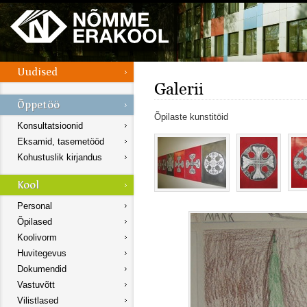
Galerii
Õpilaste kunstitöid
Konsultatsioonid
Eksamid, tasemetööd
Kohustuslik kirjandus
Personal
Õpilased
Koolivorm
Huvitegevus
Dokumendid
Vastuvõtt
Vilistlased