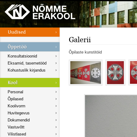
Galerii
Õpilaste kunstitöid
Konsultatsioonid
Eksamid, tasemetööd
Kohustuslik kirjandus
Personal
Õpilased
Koolivorm
Huvitegevus
Dokumendid
Vastuvõtt
Vilistlased