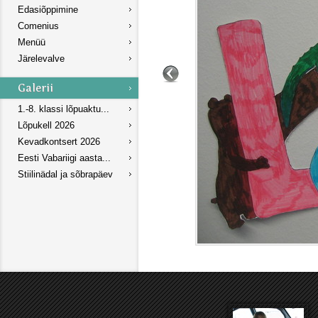
Edasiõppimine
Comenius
Menüü
Järelevalve
1.-8. klassi lõpuaktu...
Lõpukell 2026
Kevadkontsert 2026
Eesti Vabariigi aasta...
Stiilinädal ja sõbrapäev