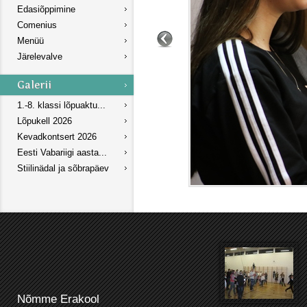
Edasiõppimine
Comenius
Menüü
Järelevalve
1.-8. klassi lõpuaktu...
Lõpukell 2026
Kevadkontsert 2026
Eesti Vabariigi aasta...
Stiilinädal ja sõbrapäev
Nõmme Erakool