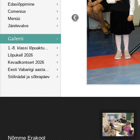
Edasiõppimine
Comenius
Menüü
Järelevalve
1.-8. klassi lõpuaktu...
Lõpukell 2026
Kevadkontsert 2026
Eesti Vabariigi aasta...
Stiilinädal ja sõbrapäev
Nõmme Erakool