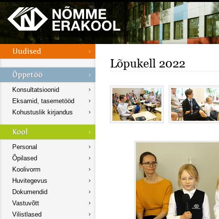
Lõpukell 2022
Konsultatsioonid
Eksamid, tasemetööd
Kohustuslik kirjandus
Personal
Õpilased
Koolivorm
Huvitegevus
Dokumendid
Vastuvõtt
Vilistlased