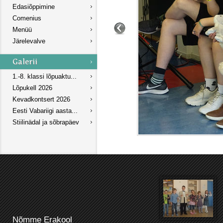
Edasiõppimine
Comenius
Menüü
Järelevalve
1.-8. klassi lõpuaktu...
Lõpukell 2026
Kevadkontsert 2026
Eesti Vabariigi aasta...
Stiilinädal ja sõbrapäev
Nõmme Erakool