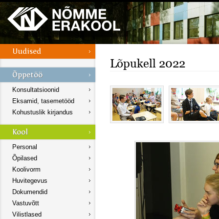
Lõpukell 2022
Konsultatsioonid
Eksamid, tasemetööd
Kohustuslik kirjandus
Personal
Õpilased
Koolivorm
Huvitegevus
Dokumendid
Vastuvõtt
Vilistlased