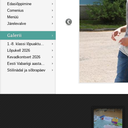
Edasiõppimine
Comenius
Menüü
Järelevalve
1.-8. klassi lõpuaktu...
Lõpukell 2026
Kevadkontsert 2026
Eesti Vabariigi aasta...
Stiilinädal ja sõbrapäev