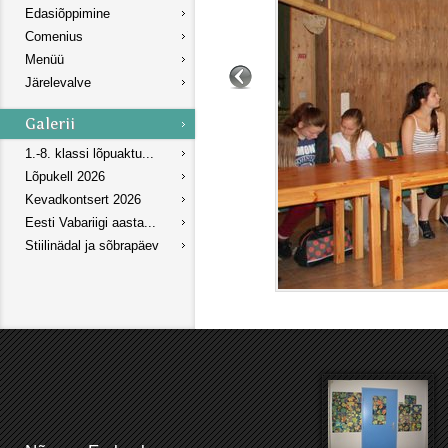
Edasiõppimine
Comenius
Menüü
Järelevalve
1.-8. klassi lõpuaktu...
Lõpukell 2026
Kevadkontsert 2026
Eesti Vabariigi aasta...
Stiilinädal ja sõbrapäev