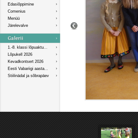
Edasiõppimine
Comenius
Menüü
Järelevalve
1.-8. klassi lõpuaktu...
Lõpukell 2026
Kevadkontsert 2026
Eesti Vabariigi aasta...
Stiilinädal ja sõbrapäev