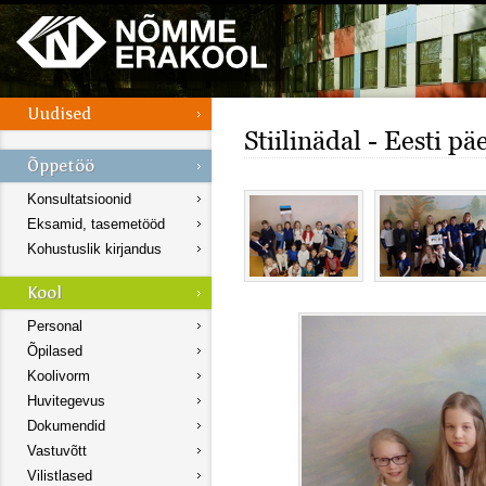
Stiilinädal - Eesti pä
Konsultatsioonid
Eksamid, tasemetööd
Kohustuslik kirjandus
Personal
Õpilased
Koolivorm
Huvitegevus
Dokumendid
Vastuvõtt
Vilistlased