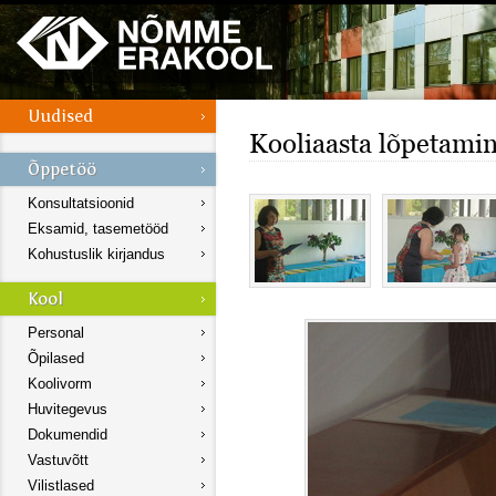
Kooliaasta lõpetami
Konsultatsioonid
Eksamid, tasemetööd
Kohustuslik kirjandus
Personal
Õpilased
Koolivorm
Huvitegevus
Dokumendid
Vastuvõtt
Vilistlased