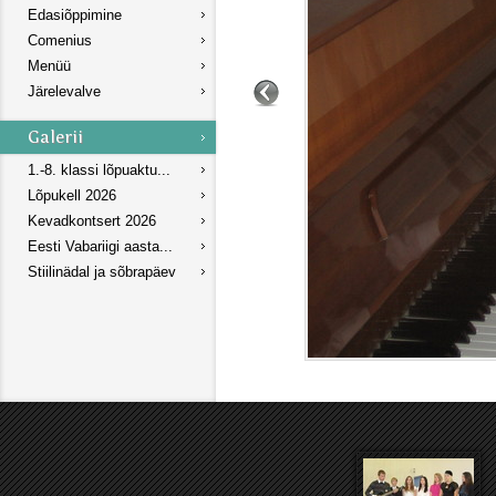
Edasiõppimine
Comenius
Menüü
Järelevalve
1.-8. klassi lõpuaktu...
Lõpukell 2026
Kevadkontsert 2026
Eesti Vabariigi aasta...
Stiilinädal ja sõbrapäev