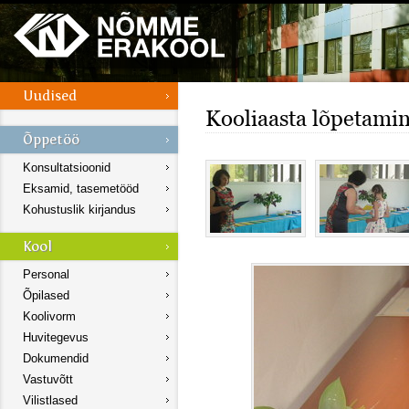
Kooliaasta lõpetami
Konsultatsioonid
Eksamid, tasemetööd
Kohustuslik kirjandus
Personal
Õpilased
Koolivorm
Huvitegevus
Dokumendid
Vastuvõtt
Vilistlased