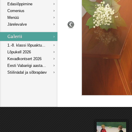
Edasiõppimine
Comenius
Menüü
Järelevalve
1.-8. klassi lõpuaktu...
Lõpukell 2026
Kevadkontsert 2026
Eesti Vabariigi aasta...
Stiilinädal ja sõbrapäev