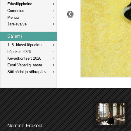
Edasiõppimine
Comenius
Menüü
Järelevalve
1.-8. klassi lõpuaktu...
Lõpukell 2026
Kevadkontsert 2026
Eesti Vabariigi aasta...
Stiilinädal ja sõbrapäev
Nõmme Erakool