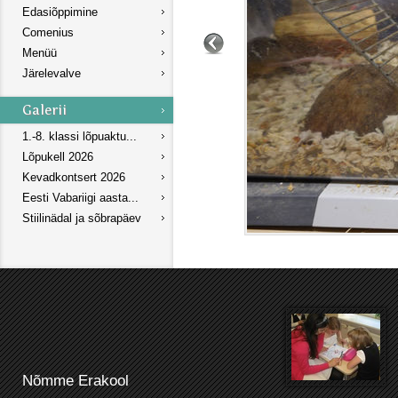
Edasiõppimine
Comenius
Menüü
Järelevalve
1.-8. klassi lõpuaktu...
Lõpukell 2026
Kevadkontsert 2026
Eesti Vabariigi aasta...
Stiilinädal ja sõbrapäev
Nõmme Erakool