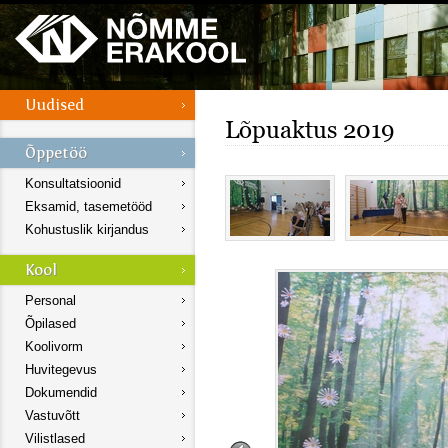
Lõpuaktus 2019
Konsultatsioonid
Eksamid, tasemetööd
Kohustuslik kirjandus
Personal
Õpilased
Koolivorm
Huvitegevus
Dokumendid
Vastuvõtt
Vilistlased