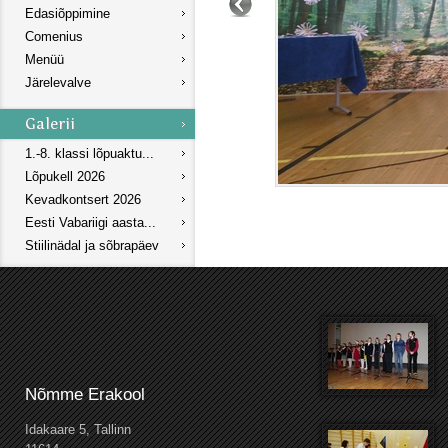
Edasiõppimine
Comenius
Menüü
Järelevalve
1.-8. klassi lõpuaktu...
Lõpukell 2026
Kevadkontsert 2026
Eesti Vabariigi aasta...
Stiilinädal ja sõbrapäev
Nõmme Erakool
Idakaare 5, Tallinn