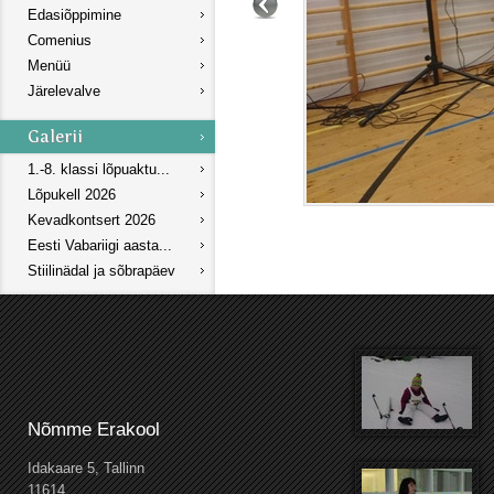
Edasiõppimine
Comenius
Menüü
Järelevalve
1.-8. klassi lõpuaktu...
Lõpukell 2026
Kevadkontsert 2026
Eesti Vabariigi aasta...
Stiilinädal ja sõbrapäev
Nõmme Erakool
Idakaare 5, Tallinn
11614