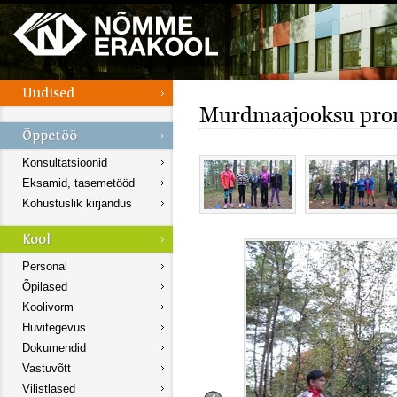
Murdmaajooksu pro
Konsultatsioonid
Eksamid, tasemetööd
Kohustuslik kirjandus
Personal
Õpilased
Koolivorm
Huvitegevus
Dokumendid
Vastuvõtt
Vilistlased