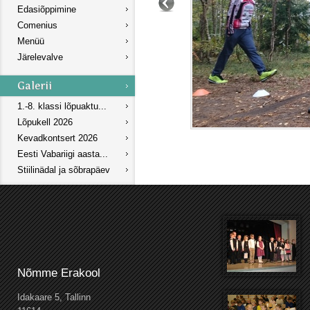
Edasiõppimine
Comenius
Menüü
Järelevalve
1.-8. klassi lõpuaktu...
Lõpukell 2026
Kevadkontsert 2026
Eesti Vabariigi aasta...
Stiilinädal ja sõbrapäev
Nõmme Erakool
Idakaare 5, Tallinn