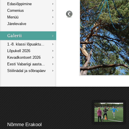
Edasiõppimine
Comenius
Menüü
Järelevalve
1.-8. klassi lõpuaktu...
Lõpukell 2026
Kevadkontsert 2026
Eesti Vabariigi aasta...
Stiilinädal ja sõbrapäev
Nõmme Erakool