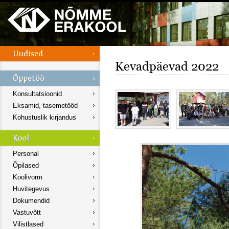
Kevadpäevad 2022
Konsultatsioonid
Eksamid, tasemetööd
Kohustuslik kirjandus
Personal
Õpilased
Koolivorm
Huvitegevus
Dokumendid
Vastuvõtt
Vilistlased