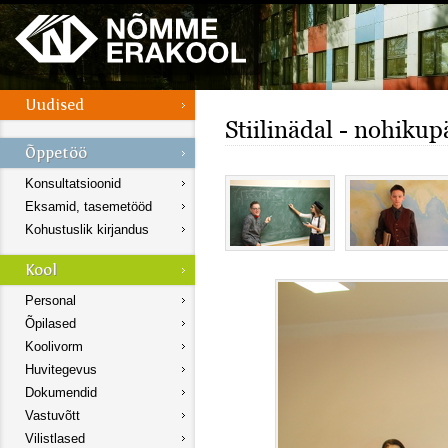
Stiilinädal - nohikup
Konsultatsioonid
Eksamid, tasemetööd
Kohustuslik kirjandus
Personal
Õpilased
Koolivorm
Huvitegevus
Dokumendid
Vastuvõtt
Vilistlased