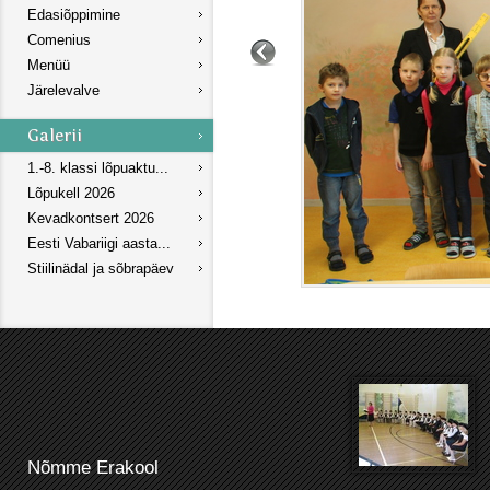
Edasiõppimine
Comenius
Menüü
Järelevalve
1.-8. klassi lõpuaktu...
Lõpukell 2026
Kevadkontsert 2026
Eesti Vabariigi aasta...
Stiilinädal ja sõbrapäev
Nõmme Erakool