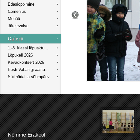
Edasiõppimine
Comenius
Menüü
Järelevalve
1.-8. klassi lõpuaktu...
Lõpukell 2026
Kevadkontsert 2026
Eesti Vabariigi aasta...
Stiilinädal ja sõbrapäev
Nõmme Erakool