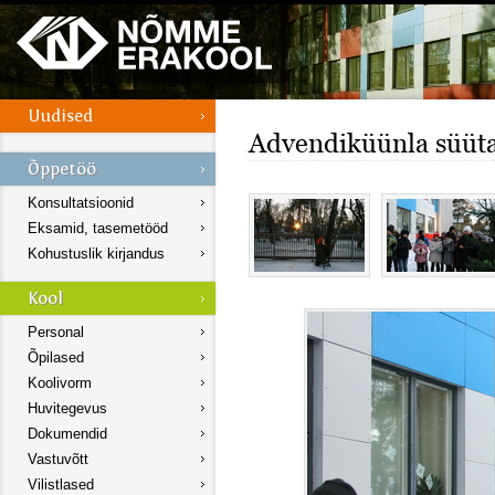
Advendiküünla süüt
Konsultatsioonid
Eksamid, tasemetööd
Kohustuslik kirjandus
Personal
Õpilased
Koolivorm
Huvitegevus
Dokumendid
Vastuvõtt
Vilistlased