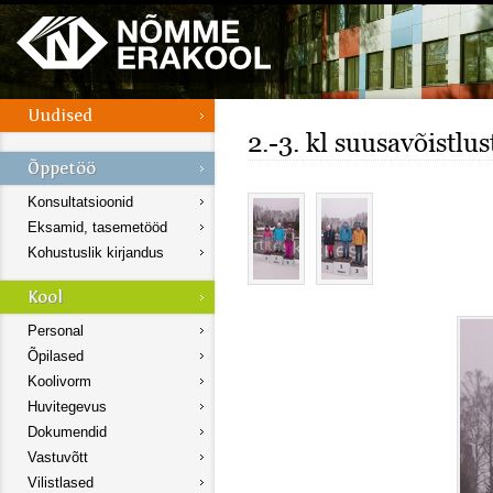
2.-3. kl suusavõistlu
Konsultatsioonid
Eksamid, tasemetööd
Kohustuslik kirjandus
Personal
Õpilased
Koolivorm
Huvitegevus
Dokumendid
Vastuvõtt
Vilistlased