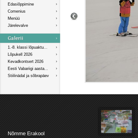
Edasiõppimine
Comenius
Menüü
Järelevalve
1.-8. klassi lõpuaktu...
Lõpukell 2026
Kevadkontsert 2026
Eesti Vabariigi aasta...
Stiilinädal ja sõbrapäev
Nõmme Erakool