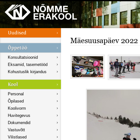
Mäesuusapäev 2022
Konsultatsioonid
Eksamid, tasemetööd
Kohustuslik kirjandus
Personal
Õpilased
Koolivorm
Huvitegevus
Dokumendid
Vastuvõtt
Vilistlased