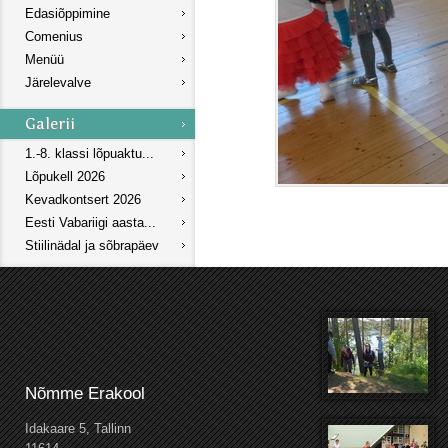
Edasiõppimine
Comenius
Menüü
Järelevalve
1.-8. klassi lõpuaktu...
Lõpukell 2026
Kevadkontsert 2026
Eesti Vabariigi aasta...
Stiilinädal ja sõbrapäev
Nõmme Erakool
Idakaare 5, Tallinn