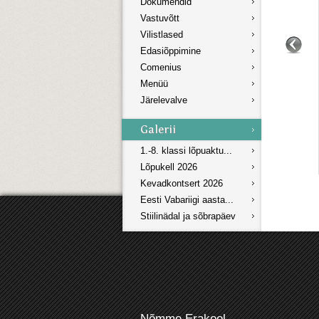
Dokumendid
Vastuvõtt
Vilistlased
Edasiõppimine
Comenius
Menüü
Järelevalve
1.-8. klassi lõpuaktu...
Lõpukell 2026
Kevadkontsert 2026
Eesti Vabariigi aasta...
Stiilinädal ja sõbrapäev
Nõmme Erakool