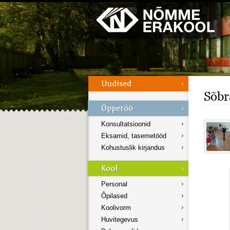
Galerii
Menüü
Sõbr
Konsultatsioonid
Eksamid, tasemetööd
Kohustuslik kirjandus
Personal
Õpilased
Koolivorm
Huvitegevus