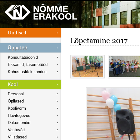
Lõpetamine 2017
Konsultatsioonid
Eksamid, tasemetööd
Kohustuslik kirjandus
Personal
Õpilased
Koolivorm
Huvitegevus
Dokumendid
Vastuvõtt
Vilistlased