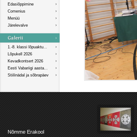
Edasiõppimine
Comenius
Menüü
Järelevalve
1.-8. klassi lõpuaktu...
Lõpukell 2026
Kevadkontsert 2026
Eesti Vabariigi aasta...
Stiilinädal ja sõbrapäev
Nõmme Erakool