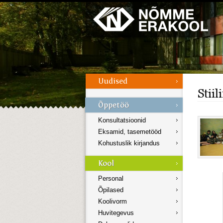
Galerii
Menüü
Stii
Konsultatsioonid
Eksamid, tasemetööd
Kohustuslik kirjandus
Personal
Õpilased
Koolivorm
Huvitegevus