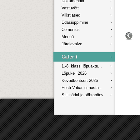
Dokumendid
Vastuvõtt
Vilistlased
Edasiõppimine
Comenius
Menüü
Järelevalve
1.-8. klassi lõpuaktu...
Lõpukell 2026
Kevadkontsert 2026
Eesti Vabariigi aasta...
Stiilinädal ja sõbrapäev