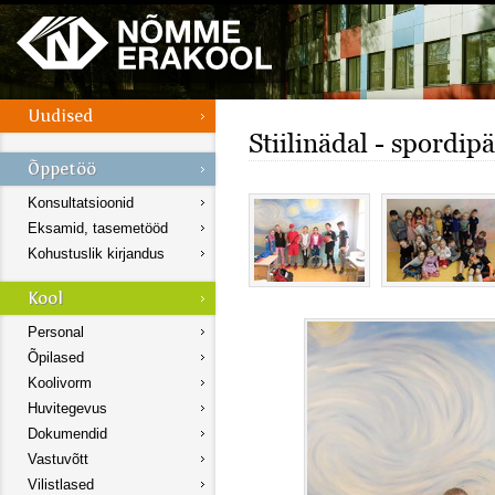
Stiilinädal - spordip
Konsultatsioonid
Eksamid, tasemetööd
Kohustuslik kirjandus
Personal
Õpilased
Koolivorm
Huvitegevus
Dokumendid
Vastuvõtt
Vilistlased