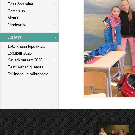
Edasiõppimine
Comenius
Menüü
Järelevalve
1.-8. klassi lõpuaktu...
Lõpukell 2026
Kevadkontsert 2026
Eesti Vabariigi aasta...
Stiilinädal ja sõbrapäev