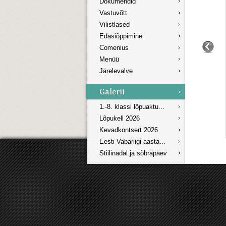
Dokumendid
Vastuvõtt
Vilistlased
Edasiõppimine
Comenius
Menüü
Järelevalve
1.-8. klassi lõpuaktu...
Lõpukell 2026
Kevadkontsert 2026
Eesti Vabariigi aasta...
Stiilinädal ja sõbrapäev