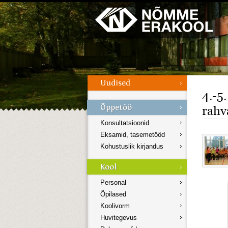
Galerii
Menüü
4.-5
rahva
Konsultatsioonid
Eksamid, tasemetööd
Kohustuslik kirjandus
Personal
Õpilased
Koolivorm
Huvitegevus