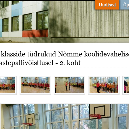
. klasside tüdrukud Nõmme koolidevahelis
stepallivõistlusel - 2. koht