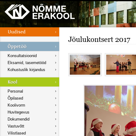
Jõulukontsert 2017
Konsultatsioonid
Eksamid, tasemetööd
Kohustuslik kirjandus
Personal
Õpilased
Koolivorm
Huvitegevus
Dokumendid
Vastuvõtt
Vilistlased