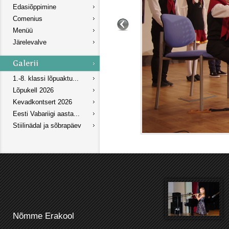
Edasiõppimine
Comenius
Menüü
Järelevalve
1.-8. klassi lõpuaktu...
Lõpukell 2026
Kevadkontsert 2026
Eesti Vabariigi aasta...
Stiilinädal ja sõbrapäev
Nõmme Erakool