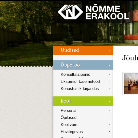
Galerii
Menüü
Jõul
Konsultatsioonid
Eksamid, tasemetööd
Kohustuslik kirjandus
Personal
Õpilased
Koolivorm
Huvitegevus