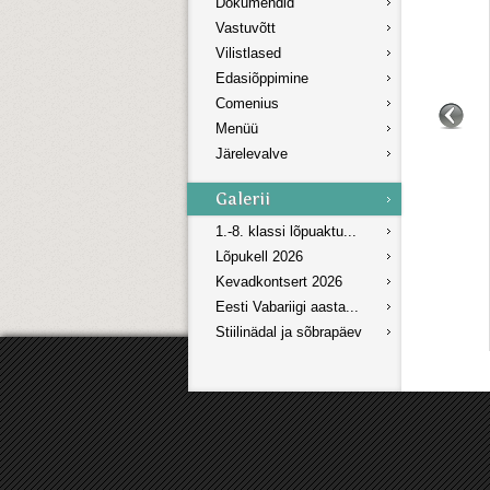
Dokumendid
Vastuvõtt
Vilistlased
Edasiõppimine
Comenius
Menüü
Järelevalve
1.-8. klassi lõpuaktu...
Lõpukell 2026
Kevadkontsert 2026
Eesti Vabariigi aasta...
Stiilinädal ja sõbrapäev