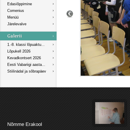
Edasiõppimine
Comenius
Menüü
Järelevalve
1.-8. klassi lõpuaktu...
Lõpukell 2026
Kevadkontsert 2026
Eesti Vabariigi aasta...
Stiilinädal ja sõbrapäev
Nõmme Erakool