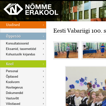
Eesti Vabariigi 100.
Konsultatsioonid
Eksamid, tasemetööd
Kohustuslik kirjandus
Personal
Õpilased
Koolivorm
Huvitegevus
Dokumendid
Vastuvõtt
Vilistlased