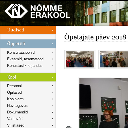
Õpetajate päev 2018
Konsultatsioonid
Eksamid, tasemetööd
Kohustuslik kirjandus
Personal
Õpilased
Koolivorm
Huvitegevus
Dokumendid
Vastuvõtt
Vilistlased