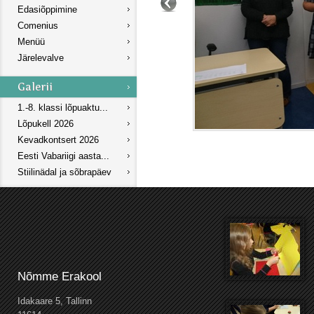
Edasiõppimine
Comenius
Menüü
Järelevalve
1.-8. klassi lõpuaktu...
Lõpukell 2026
Kevadkontsert 2026
Eesti Vabariigi aasta...
Stiilinädal ja sõbrapäev
Nõmme Erakool
Idakaare 5, Tallinn