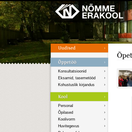
Galerii
Menüü
Õpet
Konsultatsioonid
Eksamid, tasemetööd
Kohustuslik kirjandus
Personal
Õpilased
Koolivorm
Huvitegevus