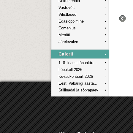
Dokumendid
Vastuvõtt
Vilistlased
Edasiõppimine
Comenius
Menüü
Järelevalve
1.-8. klassi lõpuaktu...
Lõpukell 2026
Kevadkontsert 2026
Eesti Vabariigi aasta...
Stiilinädal ja sõbrapäev