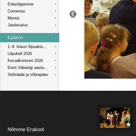
Edasiõppimine
Comenius
Menüü
Järelevalve
1.-8. klassi lõpuaktu...
Lõpukell 2026
Kevadkontsert 2026
Eesti Vabariigi aasta...
Stiilinädal ja sõbrapäev
Nõmme Erakool