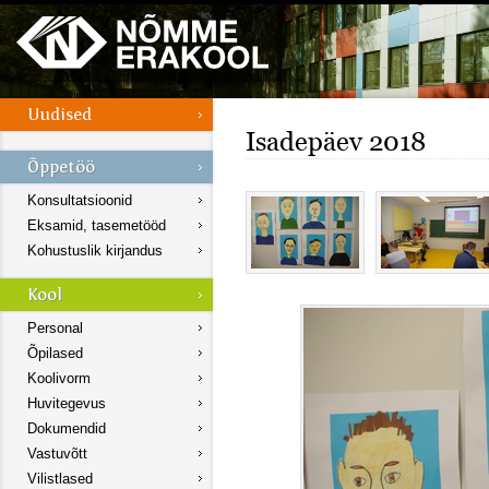
Isadepäev 2018
Konsultatsioonid
Eksamid, tasemetööd
Kohustuslik kirjandus
Personal
Õpilased
Koolivorm
Huvitegevus
Dokumendid
Vastuvõtt
Vilistlased