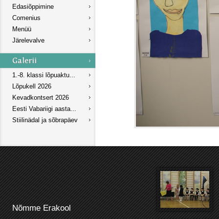
Edasiõppimine
Comenius
Menüü
Järelevalve
1.-8. klassi lõpuaktu...
Lõpukell 2026
Kevadkontsert 2026
Eesti Vabariigi aasta...
Stiilinädal ja sõbrapäev
Nõmme Erakool