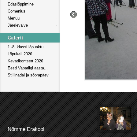
Edasiõppimine
Comenius
Menüü
Järelevalve
1.-8. klassi lõpuaktu...
Lõpukell 2026
Kevadkontsert 2026
Eesti Vabariigi aasta...
Stiilinädal ja sõbrapäev
Nõmme Erakool