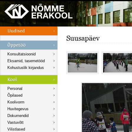
Suusapäev
Konsultatsioonid
Eksamid, tasemetööd
Kohustuslik kirjandus
Personal
Õpilased
Koolivorm
Huvitegevus
Dokumendid
Vastuvõtt
Vilistlased