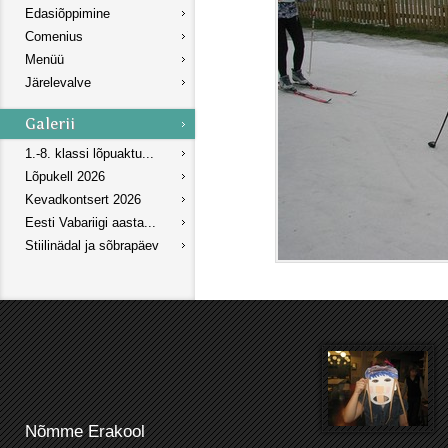
Edasiõppimine
Comenius
Menüü
Järelevalve
1.-8. klassi lõpuaktu...
Lõpukell 2026
Kevadkontsert 2026
Eesti Vabariigi aasta...
Stiilinädal ja sõbrapäev
Nõmme Erakool